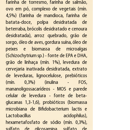
farinha de torresmo, farinha de salmão,
ovo em pó, complexo de vegetais (mín.
4,5%) (farinha de mandioca, farinha de
batata-doce, polpa desidratada de
beterraba, brócolis desidratado e cenoura
desidratada), arroz quebrado, grão de
sorgo, óleo de aves, gordura suína, óleo de
peixes e biomassa de microalgas
(Schizochytrium sp.) - fonte de EPA e DHA,
grão de linhaça (mín. 1%), levedura de
cervejaria inativada desidratada, extrato
de leveduras, lignocelulose, prebióticos
(mín. 0,3%) (inulina - FOS,
mananoligossacarídeos - MOS e parede
celular de levedura - fonte de beta-
glucanas 1,3-1,6), probióticos (biomassa
microbiana de Bifidobacterium lactis e
Lactobacillus acidophilus),
hexametafosfato de sódio (mín. 0,3%),
sulfato de glicosamina, sulfato de