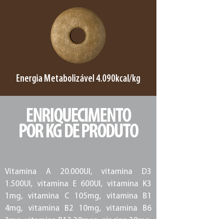
Energia Metabolizável 4.090kcal/kg
ENRIQUECIMENTO
POR KG DE PRODUTO
Vitamina A 20.000UI, vitamina D3
1.500UI, vitamina E 600UI, vitamina K3
1mg, vitamina C 105mg, vitamina B1
4mg, vitamina B2 10mg, vitamina B6