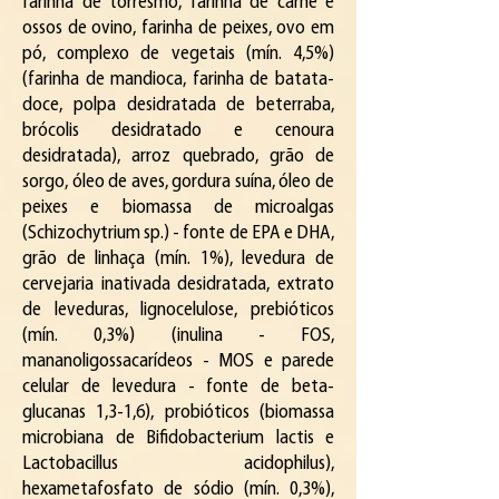
farinha de torresmo, farinha de carne e
ossos de ovino, farinha de peixes, ovo em
pó, complexo de vegetais (mín. 4,5%)
(farinha de mandioca, farinha de batata-
doce, polpa desidratada de beterraba,
brócolis desidratado e cenoura
desidratada), arroz quebrado, grão de
sorgo, óleo de aves, gordura suína, óleo de
peixes e biomassa de microalgas
(Schizochytrium sp.) - fonte de EPA e DHA,
grão de linhaça (mín. 1%), levedura de
cervejaria inativada desidratada, extrato
de leveduras, lignocelulose, prebióticos
(mín. 0,3%) (inulina - FOS,
mananoligossacarídeos - MOS e parede
celular de levedura - fonte de beta-
glucanas 1,3-1,6), probióticos (biomassa
microbiana de Bifidobacterium lactis e
Lactobacillus acidophilus),
hexametafosfato de sódio (mín. 0,3%),