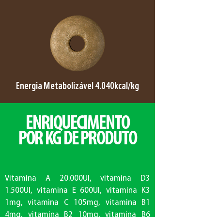
Energia Metabolizável 4.040kcal/kg
ENRIQUECIMENTO
POR KG DE PRODUTO
Vitamina A 20.000UI, vitamina D3
1.500UI, vitamina E 600UI, vitamina K3
1mg, vitamina C 105mg, vitamina B1
4mg, vitamina B2 10mg, vitamina B6