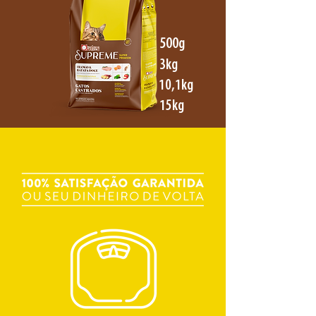
500g
3kg
10,1kg
15kg