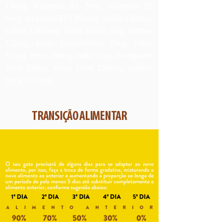
Energia Metabolizável 3.820kcal/kg
10mg, vitamina B2 7mg, vitamina B6
6mg, vitamina B12 30mcg, niacina 64mg,
colina 3.000mg, ácido fólico 1mg, biotina
1,2mg, ácido pantotênico 7mg, cobre
15mg, ferro 80mg, iodo 1mg, manganês
total 56mg, zinco total 258mg, selênio
total 0,37mg.
TRANSIÇÃO ALIMENTAR