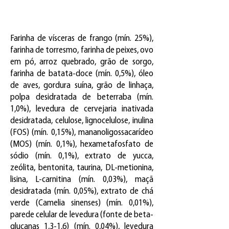
Farinha de vísceras de frango (mín. 25%),
farinha de torresmo, farinha de peixes, ovo
em pó, arroz quebrado, grão de sorgo,
farinha de batata-doce (mín. 0,5%), óleo
de aves, gordura suína, grão de linhaça,
polpa desidratada de beterraba (mín.
1,0%), levedura de cervejaria inativada
desidratada, celulose, lignocelulose, inulina
(FOS) (mín. 0,15%), mananoligossacarídeo
(MOS) (mín. 0,1%), hexametafosfato de
sódio (mín. 0,1%), extrato de yucca,
zeólita, bentonita, taurina, DL-metionina,
lisina, L-carnitina (mín. 0,03%), maçã
desidratada (mín. 0,05%), extrato de chá
verde (Camelia sinenses) (mín. 0,01%),
parede celular de levedura (fonte de beta-
glucanas 1,3-1,6) (mín. 0,04%), levedura