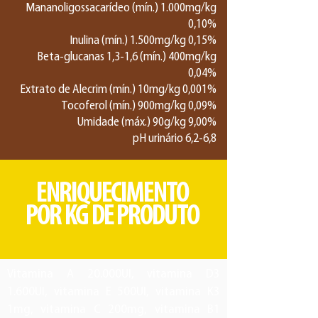
Mananoligossacarídeo (mín.) 1.000mg/kg
0,10%
Inulina (mín.) 1.500mg/kg 0,15%
Beta-glucanas 1,3-1,6 (mín.) 400mg/kg
0,04%
Extrato de Alecrim (mín.) 10mg/kg 0,001%
Tocoferol (mín.) 900mg/kg 0,09%
Umidade (máx.) 90g/kg 9,00%
pH urinário 6,2-6,8
ENRIQUECIMENTO
POR KG DE PRODUTO
Vitamina A 20.000UI, vitamina D3
1.600UI, vitamina E 500UI, vitamina K3
1mg, vitamina C 200mg, vitamina B1