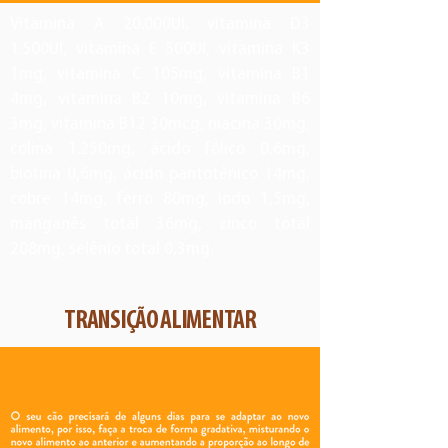
Vitamina A 20.000UI, vitamina D3
1.500UI, vitamina E 500UI, vitamina K3
1mg, vitamina C 105mg, vitamina B1
Energia Metabolizável 4.200 kcal/kg
4mg, vitamina B2 10mg, vitamina B6
3mg, vitamina B12 30mcg, niacina 30mg,
colina 1.250mg, ácido fólico 0,6mg,
biotina 0,6mg, ácido pantotênico 14mg,
cobre 14mg, ferro 80mg, iodo 1,5mg,
manganês total 36mg, zinco total
208mg, selênio total 0,3mg.
TRANSIÇÃO ALIMENTAR