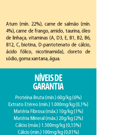
Atum (mín. 22%), carne de salmão (mín.
4%), carne de frango, amido, taurina, óleo
de linhaça, vitaminas (A, D3, E, B1, B2, B6,
B12, C, biotina, D-pantotenato de cálcio,
ácido fólico, nicotinamida), cloreto de
sódio, goma xantana, água.
NÍVEIS DE
GARANTIA
Proteína Bruta (mín.) 60g/kg (6%)
Extrato Etéreo (mín.) 1.000mg/kg (0,1%)
Matéria Fibrosa (máx.) 10g/kg (1%)
Matéria Mineral (máx.) 20g/kg (2%)
Cálcio (máx.) 1.500mg/kg (0,15%)
Cálcio (mín.) 100mg/kg (0,01%)