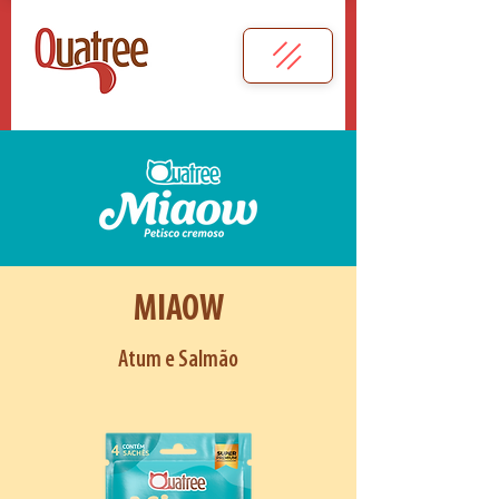
MIAOW
Atum e Salmão