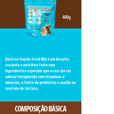
400g
Quatree Snacks Crock Mix é um biscoito
crocante e nutritivo feito com
ingredientes especiais que o seu cão vai
adorar! Enriquecido com vitaminas e
minerais, é fonte de prebiótico e auxilia no
controle do tártaro.
COMPOSIÇÃO BÁSICA