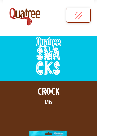
CROCK
Mix