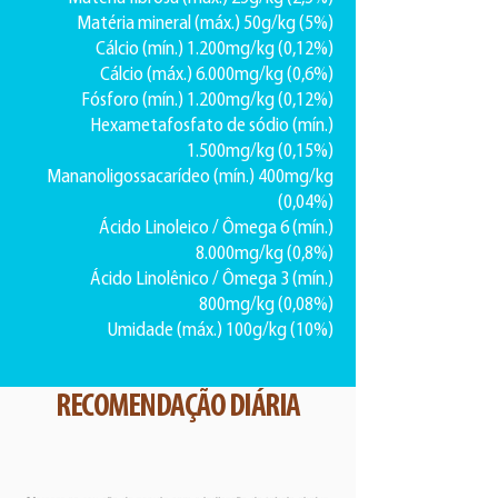
Matéria mineral (máx.) 50g/kg (5%)
Cálcio (mín.) 1.200mg/kg (0,12%)
Cálcio (máx.) 6.000mg/kg (0,6%)
Fósforo (mín.) 1.200mg/kg (0,12%)
Hexametafosfato de sódio (mín.)
1.500mg/kg (0,15%)
Mananoligossacarídeo (mín.) 400mg/kg
(0,04%)
Ácido Linoleico / Ômega 6 (mín.)
8.000mg/kg (0,8%)
Ácido Linolênico / Ômega 3 (mín.)
800mg/kg (0,08%)
Umidade (máx.) 100g/kg (10%)
RECOMENDAÇÃO DIÁRIA