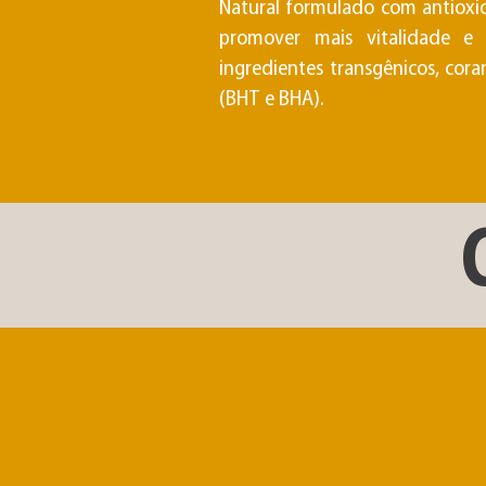
Natural formulado com antioxid
promover mais vitalidade e
ingredientes transgênicos, coran
(BHT e BHA).