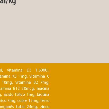
cal/kg
I, vitamina D3 1.600UI,
itamina K3 1mg, vitamina C
 10mg, vitamina B2 7mg,
tamina B12 30mcg, niacina
, ácido fólico 1mg, biotina
nico 7mg, cobre 15mg, ferro
nganês total 24mg, zinco