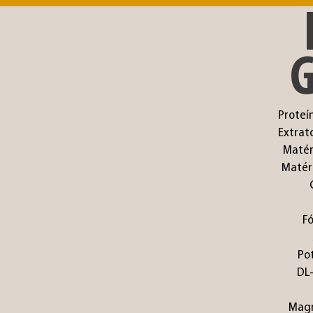
G
Proteí
Extrat
Matér
Matér
F
Po
DL
Magn