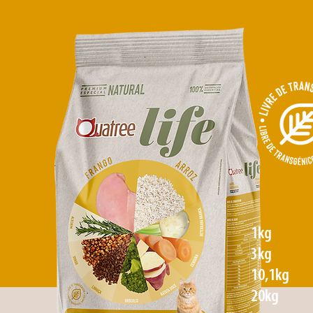
1kg
3kg
10,1kg
20kg