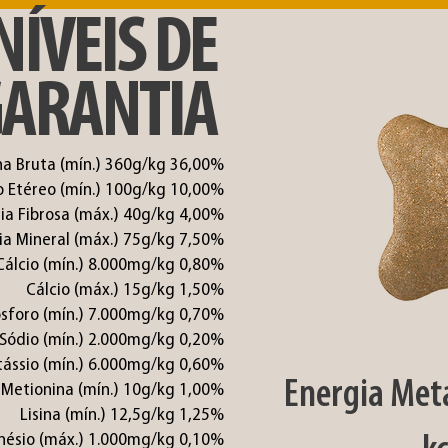
NÍVEIS DE
ARANTIA
na Bruta (mín.) 360g/kg 36,00%
o Etéreo (mín.) 100g/kg 10,00%
ia Fibrosa (máx.) 40g/kg 4,00%
ia Mineral (máx.) 75g/kg 7,50%
Cálcio (mín.) 8.000mg/kg 0,80%
Cálcio (máx.) 15g/kg 1,50%
ósforo (mín.) 7.000mg/kg 0,70%
Sódio (mín.) 2.000mg/kg 0,20%
tássio (mín.) 6.000mg/kg 0,60%
Energia Meta
-Metionina (mín.) 10g/kg 1,00%
Lisina (mín.) 12,5g/kg 1,25%
ésio (máx.) 1.000mg/kg 0,10%