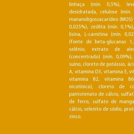
linhaça (mín. 0,5%), lev
desidratada, celulose (mín. 
mananoligossacarídeo (MOS) (
0,025%), zeólita (mín. 0,1%)
lisina, L-carnitina (mín. 0
(fonte de beta-glucanas 1,
selênio, extrato de ale
(concentrado) (mín. 0,09%)
suíno, cloreto de potássio, áci
A, vitamina D3, vitamina E, v
vitamina B2, vitamina B6
nicotínico), cloreto de co
pantotenato de cálcio, sulfa
de ferro, sulfato de manga
cálcio, selenito de sódio, pr
zinco.