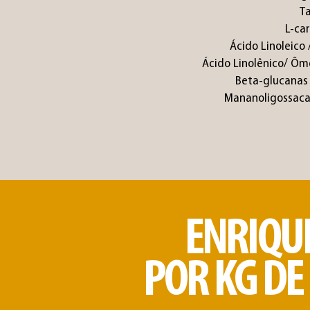
Ta
L-ca
Ácido Linoleico
Ácido Linolênico/ Ôm
Beta-glucanas
Mananoligossaca
ENRIQU
POR KG D