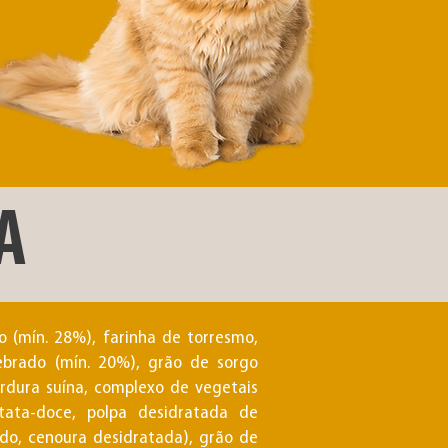
A
o (mín. 28%), farinha de torresmo,
uebrado (mín. 20%), grão de sorgo
ordura suína, complexo de vegetais
tata-doce, polpa desidratada de
ado, cenoura desidratada), grão de