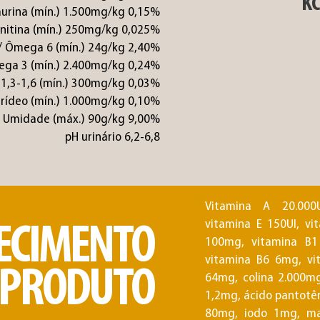
k
urina (mín.) 1.500mg/kg 0,15%
rnitina (mín.) 250mg/kg 0,025%
 / Ômega 6 (mín.) 24g/kg 2,40%
ega 3 (mín.) 2.400mg/kg 0,24%
 1,3-1,6 (mín.) 300mg/kg 0,03%
rídeo (mín.) 1.000mg/kg 0,10%
Umidade (máx.) 90g/kg 9,00%
pH urinário 6,2-6,8
Vitamina A 20.000U
vitamina E 150UI, v
ECIMENTO
100mg, vitamina B1
vitamina B6 6mg, vi
E PRODUTO
64mg, colina 2.000mg
1,2mg, ácido pantotê
80mg, iodo 1mg, ma