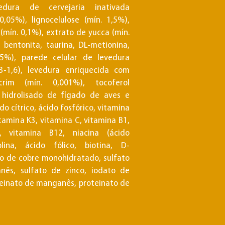
edura de cervejaria inativada
0,05%), lignocelulose (mín. 1,5%),
mín. 0,1%), extrato de yucca (mín.
, bentonita, taurina, DL-metionina,
,025%), parede celular de levedura
3-1,6), levedura enriquecida com
crim (mín. 0,001%), tocoferol
, hidrolisado de fígado de aves e
do cítrico, ácido fosfórico, vitamina
itamina K3, vitamina C, vitamina B1,
, vitamina B12, niacina (ácido
lina, ácido fólico, biotina, D-
to de cobre monohidratado, sulfato
nês, sulfato de zinco, iodato de
oteinato de manganês, proteinato de