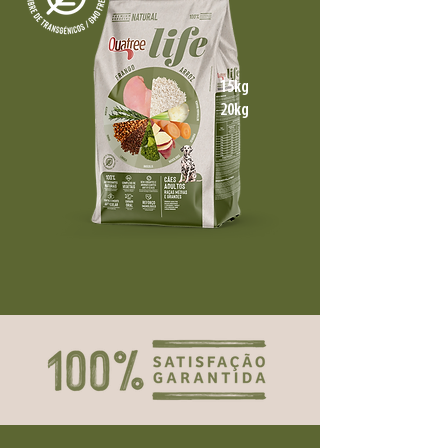
15kg
20kg