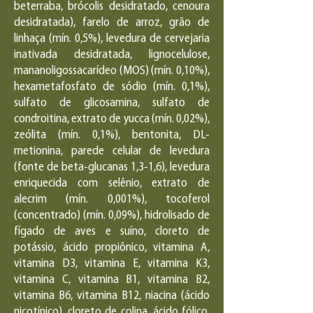
beterraba, brócolis desidratado, cenoura
desidratada), farelo de arroz, grão de
linhaça (mín. 0,5%), levedura de cervejaria
inativada desidratada, lignocelulose,
mananoligossacarídeo (MOS) (mín. 0,10%),
hexametafosfato de sódio (mín. 0,1%),
sulfato de glicosamina, sulfato de
condroitina, extrato de yucca (mín. 0,02%),
zeólita (mín. 0,1%), bentonita, DL-
metionina, parede celular de levedura
(fonte de beta-glucanas 1,3-1,6), levedura
enriquecida com selênio, extrato de
alecrim (mín. 0,001%), tocoferol
(concentrado) (mín. 0,09%), hidrolisado de
fígado de aves e suíno, cloreto de
potássio, ácido propiônico, vitamina A,
vitamina D3, vitamina E, vitamina K3,
vitamina C, vitamina B1, vitamina B2,
vitamina B6, vitamina B12, niacina (ácido
nicotínico), cloreto de colina, ácido fólico,